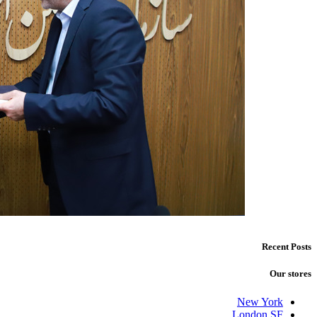
Recent Posts
Our stores
New York
London SF